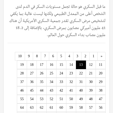
ما قبل السكري هو حالة تجعل مستويات السكر في الدم لدى
الشخص أعلى من المعدل الطبيعي ولكنها ليست عالية بما يكفي
لتشخيص مرض السكري تقدر جمعية السكري الأمريكية أن هناك
41 مليون أميركي مصابون بمرض السكري، بالإضافة إلى 18.2
مليون مصاب بداء السكري حول العالم.
Previous
10
9
8
7
6
5
4
3
2
1
«
19
18
17
16
15
14
13
12
11
28
27
26
25
24
23
22
21
20
37
36
35
34
33
32
31
30
29
46
45
44
43
42
41
40
39
38
55
54
53
52
51
50
49
48
47
64
63
62
61
60
59
58
57
56