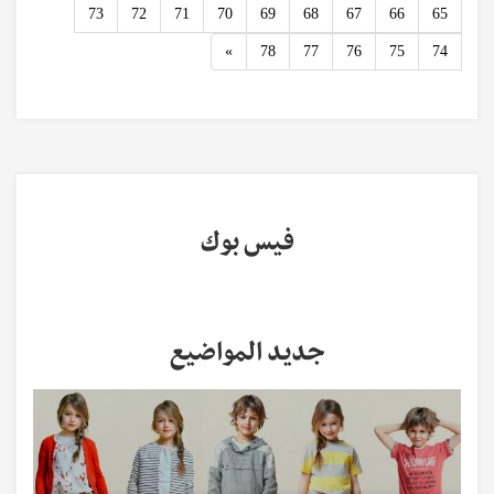
73
72
71
70
69
68
67
66
65
Next
»
78
77
76
75
74
فيس بوك
جديد المواضيع