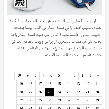
يضطر مرضى السكري إلى الاستغناء عن بعض الأطعمة نظرا لكونها
مضرة وتسبب اضطرابا في نسبة السكر في الدم، بينما ينصحه
الطبيب بتناول أطعمة مفيدة تعمل على ضبط نسبة السكر ولهذا
يجب على كل مصاب بالسكري أن يراعي ويهتم بنظامه الغذائي
خاصة الجزء المتعلق بماذا يحتاج جسمه من العناصر الغذائية
والاستغناء عن العادات الغذائية السيئة.
Previous
10
9
8
7
6
5
4
3
2
1
«
19
18
17
16
15
14
13
12
11
28
27
26
25
24
23
22
21
20
37
36
35
34
33
32
31
30
29
46
45
44
43
42
41
40
39
38