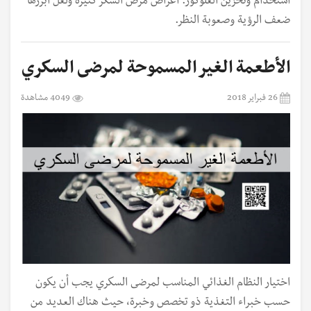
استخدام وتخزين الغلوكوز. أعراض مرض السكر كثيرة ولعل أبرزها
ضعف الرؤية وصعوبة النظر.
الأطعمة الغير المسموحة لمرضى السكري
26 فبراير 2018
4049 مشاهدة
اختيار النظام الغذائي المناسب لمرضى السكري يجب أن يكون
حسب خبراء التغذية ذو تخصص وخبرة، حيث هناك العديد من