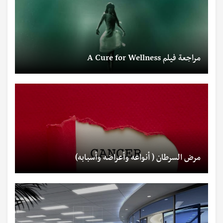
مراجعة فيلم A Cure for Wellness
مرض السرطان ( أنواعه وأعراضه وأسبابه)