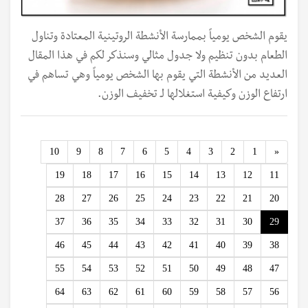
يقوم الشخص يومياً بممارسة الأنشطة الروتينية المعتادة وتناول
الطعام بدون تنظيم ولا جدول مثالي وسنذكر لكم في هذا المقال
العديد من الأنشطة التي يقوم بها الشخص يومياً وهي تساهم في
ارتفاع الوزن وكيفية استغلالها لـ تخفيف الوزن.
Previous
10
9
8
7
6
5
4
3
2
1
«
19
18
17
16
15
14
13
12
11
28
27
26
25
24
23
22
21
20
37
36
35
34
33
32
31
30
29
46
45
44
43
42
41
40
39
38
55
54
53
52
51
50
49
48
47
64
63
62
61
60
59
58
57
56