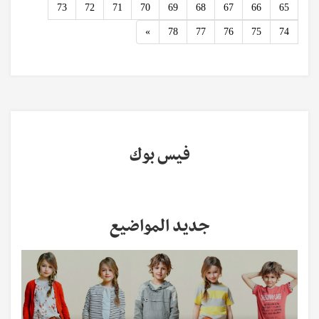
73
72
71
70
69
68
67
66
65
Next
»
78
77
76
75
74
فيس بوك
جديد المواضيع