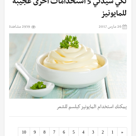
لكي سيدتي 5 استخدامات أخرى عجيبة
للمايونيز
26 مارس 2017
2959 مشاهدة
يمكنك استخدام المايونيز كبلسم للشعر
Previous
10
9
8
7
6
5
4
3
2
1
«