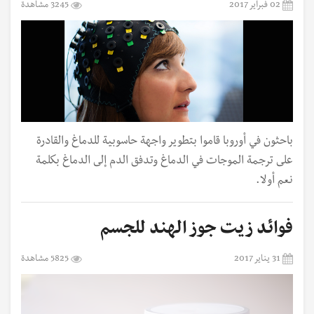
02 فبراير 2017
3245 مشاهدة
باحثون في أوروبا قاموا بتطوير واجهة حاسوبية للدماغ والقادرة
على ترجمة الموجات في الدماغ وتدفق الدم إلى الدماغ بكلمة
نعم أو لا.
‏فوائد زيت جوز الهند للجسم
31 يناير 2017
5825 مشاهدة