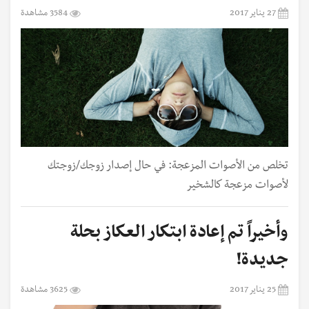
27 يناير 2017
3584 مشاهدة
تخلص من الأصوات المزعجة: في حال إصدار زوجك/زوجتك
لأصوات مزعجة كالشخير
وأخيراً تم إعادة ابتكار العكاز بحلة
جديدة!
25 يناير 2017
3625 مشاهدة