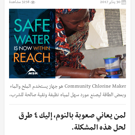
30 يناير 2017
3258 مشاهدة
Community Chlorine Maker هو جهاز يستخدم الملح والماء
وبعض الطاقة ليصنع مورد سهل لمياه نظيفة ونقية صالحة للشرب،
لمن يعاني صعوبة بالنوم، إليك ٤ طرق
لحل هذه المشكلة.