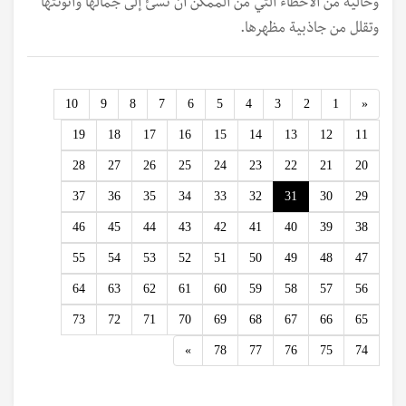
وخالية من الأخطاء التي من الممكن أن تسئ إلى جمالها وأنوثتها
وتقلل من جاذبية مظهرها.
Previous
10
9
8
7
6
5
4
3
2
1
«
19
18
17
16
15
14
13
12
11
28
27
26
25
24
23
22
21
20
37
36
35
34
33
32
31
30
29
46
45
44
43
42
41
40
39
38
55
54
53
52
51
50
49
48
47
64
63
62
61
60
59
58
57
56
73
72
71
70
69
68
67
66
65
Next
»
78
77
76
75
74