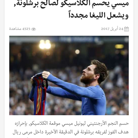
ميسي يحسم الكلاسيكو لصالح برشلونة,
ويشعل الليغا مجدداً
24 أبريل 2017
4525 مشاهدة
حسم النجم الأرجنتيني ليونيل ميسي موقعة الكلاسيكو, بإحرازه
هدف الفوز لفريقه برشلونة في الدقيقة الأخيرة داخل مرمى ريال