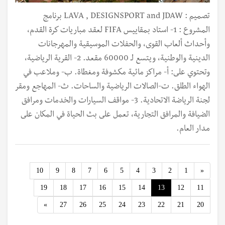
تصميم : LAVA , DESIGNSPORT and JDAW برنامج
المشروع : 1- استاد بمقاييس FIFA لعقد مباريات كرة القدم،
وأحداث ألعاب القوى، والحفلات الموسيقية والمهرجانات
الدينية والوطنية، ويتسع لـ 60000 مقعد. 2- القرية الرياضية،
وتحتوي على: أ‌- مراكز مائية مكشوفة ومغطاة. ب‌- وملاعب في
الهواء الطلق. ت‌-الصالات الرياضية والساحات. ث‌- المهاجع ومقر
لجنة الرياضة الاتحادية. 3- مواقف السيارات والخدمات ومرافق
الضيافة والمرافق التجارية، تعمل على بث الحياة في المكان على
مدار العام.
Previous
10
9
8
7
6
5
4
3
2
1
«
19
18
17
16
15
14
13
12
11
Next
»
27
26
25
24
23
22
21
20