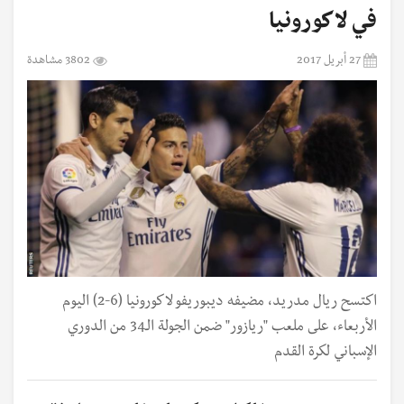
في لاكورونيا
27 أبريل 2017
3802 مشاهدة
اكتسح ريال مدريد، مضيفه ديبوريفو لاكورونيا (6-2) اليوم
الأربعاء، على ملعب "ريازور" ضمن الجولة الـ34 من الدوري
الإسباني لكرة القدم