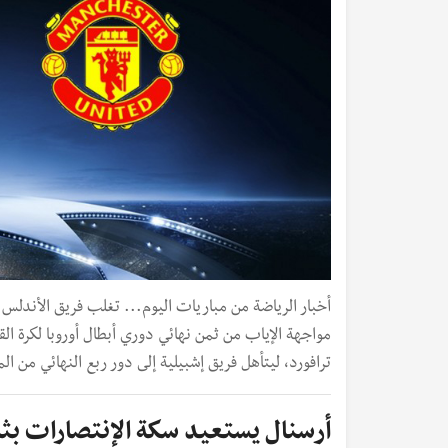
مواجهة الإياب من ثمن نهائي دوري أبطال أوروبا لكرة ال
ترافورد، ليتأهل فريق إشبيلية إلى دور ربع النهائي من ال
أرسنال يستعيد سكة الإنتصارات بثلا