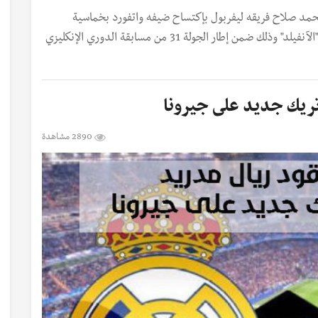
محمد صلاح فريقه ليفربول بإكتساح ضيفه واتفورد بخماسية
نظيفة، المباراة التي جمعت الفريقين على أرضية ملعب "الآنفيلد" وذلك ضمن إطار الجولة 31 من مسابقة الدوري الإنكليزي
تريك جديد على جيرونا
2890 مشاهدة