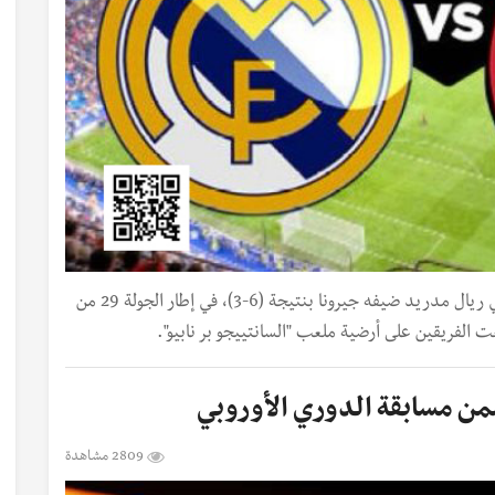
أخبار الرياضة من مباريات اليوم... اكتسح النادي الملكي ريال مدريد ضيفه جيرونا بنتيجة (6-3)، في إطار الجولة 29 من
ت الفريقين على أرضية ملعب "السانتييجو بر نابيو".
من مسابقة الدوري الأوروبي
2809 مشاهدة