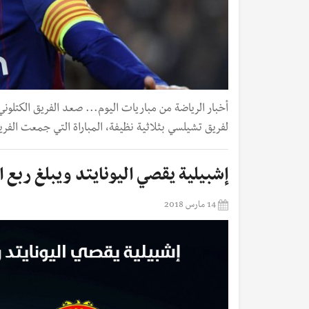
أخبار الرياضة من مباريات اليوم... صعد الفريق الكتلوني 
لفريق تشيلسي بثلاثية نظيفة، المباراة التي جمعت الف
إشبيلية يقصي اليونايتد ويبلغ ربع ا
14 مارس 2018