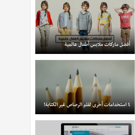
أفضل ماركات ملابس أطفال عالمية
٤ استخدامات أخرى لقلم الرصاص غير الكتابة!