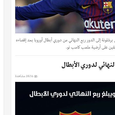
برشلونة إلى الدور ربع النهائي من دوري أبطال أوروبا بعد إقصاءه
ريقين على أرضية ملعب كامب نو.
لنهائي لدوري الأبطال
2674 مشاهدة