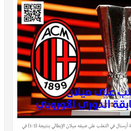
أخبار الرياضة من مباريات اليوم... نجح فريق المدفعجية أرسنال في التغلب على ضيفه ميلان الإيطالي بنتيجة (3-1) في