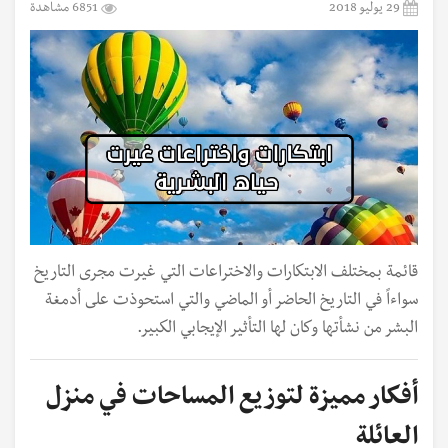
29 يوليو 2018
6851 مشاهدة
قائمة بمختلف الابتكارات والاختراعات التي غيرت مجرى التاريخ
سواءاً في التاريخ الحاضر أو الماضي والتي استحوذت على أدمغة
البشر من نشأتها وكان لها التأثير الإيجابي الكبير.
أفكار مميزة لتوزيع المساحات في منزل
العائلة