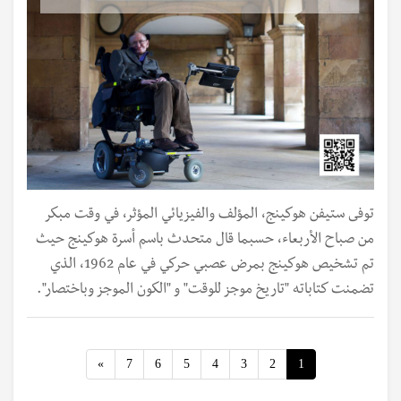
توفى ستيفن هوكينج، المؤلف والفيزيائي المؤثر، في وقت مبكر
من صباح الأربعاء، حسبما قال متحدث باسم أسرة هوكينج حيث
تم تشخيص هوكينج بمرض عصبي حركي في عام 1962، الذي
تضمنت كتاباته "تاريخ موجز للوقت" و "الكون الموجز وباختصار".
Next
»
7
6
5
4
3
2
1