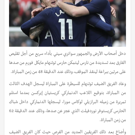
دخل أصحاب الأرض والجمهور سوانزي سيتي بأداء سريع من أجل تقليص
الفارق بعد تسديدة من نارس ليتمكن حارس توتنهام مايكل فورم من صدها
على مرتين ببراعة لينقذ الموقف، وذلك عند الدقيقة 48 من زمن المباراة.
وعاد الفريق الضيف توتنهام للسيطرة على المباراة ليسجل الهدف الثالث
من المباراة، بتوقيع اللاعب الدنماركي كريستيان إيركسن بعدما استلم
تمريرة من زميله البرازيلي لوكاس مورا، ليسجلها الدنماركي داخل شباك
الحارس كريستوفر نوردفيلت الذي عجز عن صدها، وذلك عند الدقيقة 62
من زمن المباراة.
وأضاع بعد ذلك الفريقين العديد من الفرص حيث كان الفريق الضيف