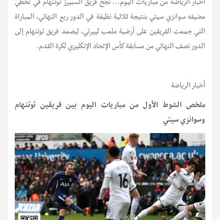
أخبار الرياضة من مباريات اليوم...
نجح فريق السبيرز توتنهام في تخطي
مضيفه سوانزي سيتي بنتيجة ثلاثية نظيفة في الدور ربع النهائي، المباراة
التي جمعت الفريقين على أرضية ملعب لييرتي، ليصعد فريق توتنهام إلى
الدور نصف النهائي من مسابقة كأس الإتحاد الإنكليزي لكرة القدم.
أخبار الرياضة
ملخص الشوط الأول من مباريات اليوم بين فريقين
توتنهام
وسوانزي سيتي