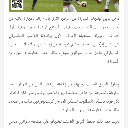
دخل فريق توتنهام المباراة من شوطها الأول بأداء رائع ومهارة عالية من
أجل الصعود إلى الدور نصف النهائي، ليفتتح فريق السبيرز توتنهام أول
أهداف المباراة بتسجيله الهدف الأول بواسطة اللاعب الدنماركي
كريستيان إيركسن، بعدما استلم عرضية من زميله إيريك لاميلا ليسجلها
الدنماركي داخل مرمى سوانزي سيتي، وذلك عند الدقيقة 11 من زمن
المباراة.
وحاول الفريق الضيف توتنهام من إضافة الهدف الثاني من المباراة بعد
مراوغة وتسديدة من داخل منطقة الجزاء للاعب لوكاس مورا لكن كرته لم
تكن قوية بالشكل المطلوب ليتمكن الحارس كريستوفر نوردفيلت من صدها
وذلك عند الدقيقة 14 من زمن المباراة.
ليزيد بعد ذلك ضغط الفريق الضيف توتنهام على مضيفه سوانزي سيتي