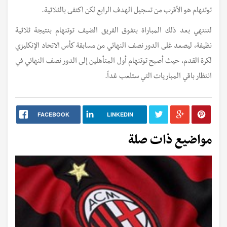
توتنهام هو الأقرب من تسجيل الهدف الرابع لكن اكتفى بالثلاثية.
لتنتهي بعد ذلك المباراة بتفوق الفريق الضيف توتنهام بنتيجة ثلاثية
نظيفة، ليصعد غلى الدور نصف النهائي من مسابقة كأس الاتحاد الإنكليزي
لكرة القدم، حيث أصبح توتنهام أول المتأهلين إلى الدور نصف النهائي في
انتظار باقي المباريات التي ستلعب غداً.
FACEBOOK
LINKEDIN
مواضيع ذات صلة