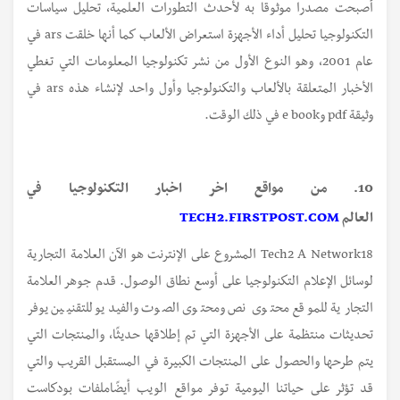
أصبحت مصدرا موثوقا به لأحدث التطورات العلمية، تحليل سياسات
التكنولوجيا تحليل أداء الأجهزة استعراض الألعاب كما أنها خلقت ars في
عام 2001، وهو النوع الأول من نشر تكنولوجيا المعلومات التي تغطي
الأخبار المتعلقة بالألعاب والتكنولوجيا وأول واحد لإنشاء هذه ars في
وثيقة pdf وe book في ذلك الوقت.
10.
من مواقع اخر اخبار التكنولوجيا في
العالم
TECH2.FIRSTPOST.COM
Tech2 A Network18 المشروع على الإنترنت هو الآن العلامة التجارية
لوسائل الإعلام التكنولوجيا على أوسع نطاق الوصول. قدم جوهر العلامة
التجارية للموقع محتوى نص ومحتوى الصوت والفيديو للتقنيين يوفر
تحديثات منتظمة على الأجهزة التي تم إطلاقها حديثًا، والمنتجات التي
يتم طرحها والحصول على المنتجات الكبيرة في المستقبل القريب والتي
قد تؤثر على حياتنا اليومية توفر مواقع الويب أيضًاملفات بودكاست