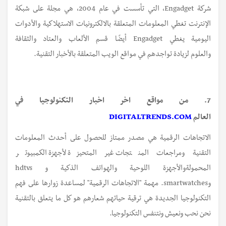
شركة Engadget، التي تأسست في عام 2004، هي مجلة على شبكة
الإنترنت تغطي المعلومات المتعلقة بالالكترونيات الاستهلاكية والأدوات
اليومية يغطي Engadget أيضًا قسم الألعاب والعتاد والثقافة
والعلوم لزيادة تواجدهم في مواقع الويب المتعلقة بالأخبار التقنية.
7. من مواقع اخر اخبار التكنولوجيا في
العالم
DIGITALTRENDS.COM
الاتجاهات الرقمية هي مصدر ممتاز للحصول على أحدث المعلومات
التقنية ومراجعات المنتجات غير المتحيزة لأجهزة الكمبيوتر
المحمولةوالأجهزة اللوحية والهواتف الذكية و hdtvs
وsmartwatches. مهمة "الاتجاهات الرقمية" لمساعدة زوارها على فهم
التكنولوجيا الجديدة هي ترقية حياتهم شعارهم هو كل ما يتعلق بالتقنية
نحن نحب ونعيش ونتنفس التكنولوجيا.