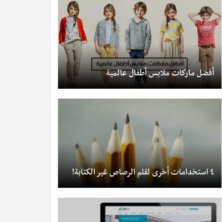
أفضل ماركات ملابس أطفال عالمية
٤ استخدامات أخرى لقلم الرصاص غير الكتابة!