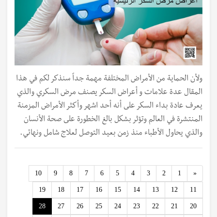
ولأن الحماية من الأمراض المختلفة مهمة جداً سنذكر لكم في هذا
المقال عدة علامات و أعراض السكر يصنف مرض السكري والذي
يعرف عادة بداء السكر على أنه أحد اشهر وأكثر الأمراض المزمنة
المنتشرة في العالم وتؤثر بشكل بالغ الخطورة على صحة الأنسان
والذي يحاول الأطباء منذ زمن بعيد التوصل لعلاج شامل ونهائي.
Previous
10
9
8
7
6
5
4
3
2
1
«
19
18
17
16
15
14
13
12
11
28
27
26
25
24
23
22
21
20