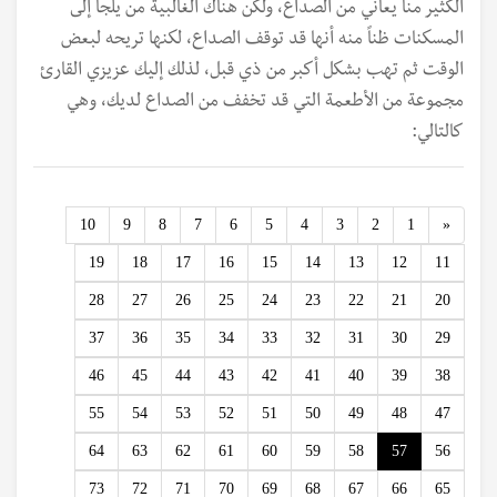
الكثير منا يعاني من الصداع، ولكن هناك الغالبية من يلجأ إلى
المسكنات ظناً منه أنها قد توقف الصداع، لكنها تريحه لبعض
الوقت ثم تهب بشكل أكبر من ذي قبل، لذلك إليك عزيزي القارئ
مجموعة من الأطعمة التي قد تخفف من الصداع لديك، وهي
كالتالي:
Previous
10
9
8
7
6
5
4
3
2
1
«
19
18
17
16
15
14
13
12
11
28
27
26
25
24
23
22
21
20
37
36
35
34
33
32
31
30
29
46
45
44
43
42
41
40
39
38
55
54
53
52
51
50
49
48
47
64
63
62
61
60
59
58
57
56
73
72
71
70
69
68
67
66
65