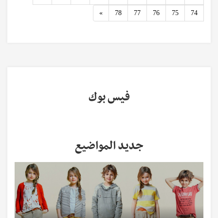
Next
»
78
77
76
75
74
فيس بوك
جديد المواضيع