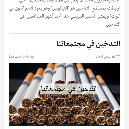
الحضارة الأوروبية آنذاك ولعل من المصطلحات القديمة التي
ارتبطت بمصطلح التدخين هو "النيكوتين" وهو يعود لأسم "جون ني
كوت" ويعتبر السفير الفرنسي هذا أحد أشهر المدافعين عن
التدخين.
التدخين في مجتمعاتنا
19 يناير 2018
3096 مشاهدة