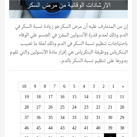
إن من المتعارف عليه أن مرض السكر هو زيادة نسبة السكر في
الدم وذلك لعدم قدرة الأنسولين المفرز في الجسم علي الوفاء
باحتياجات تنظيم نسبة السكر في الدم وذلك لعلة ما تصيب
البنكرياس ووظيفة البنكرياس هي إفراز مادة الأنسولين والتي تقوم
بدورها على تنظيم نسبة السكر بالدم.
Previous
10
9
8
7
6
5
4
3
2
1
«
19
18
17
16
15
14
13
12
11
28
27
26
25
24
23
22
21
20
37
36
35
34
33
32
31
30
29
46
45
44
43
42
41
40
39
38