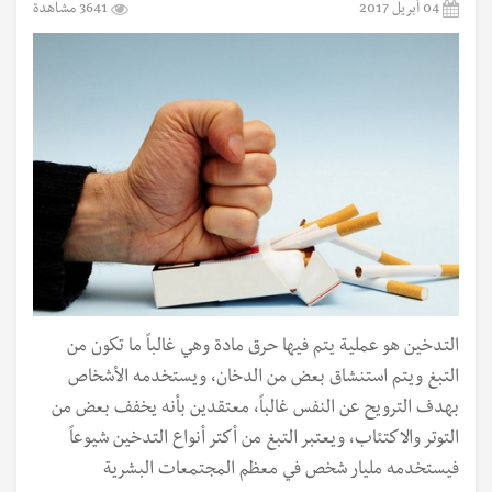
04 أبريل 2017
3641 مشاهدة
التدخين هو عملية يتم فيها حرق مادة وهي غالباً ما تكون من
التبغ ويتم استنشاق بعض من الدخان، ويستخدمه الأشخاص
بهدف الترويح عن النفس غالباً، معتقدين بأنه يخفف بعض من
التوتر والاكتئاب، ويعتبر التبغ من أكتر أنواع التدخين شيوعاً
فيستخدمه مليار شخص في معظم المجتمعات البشرية