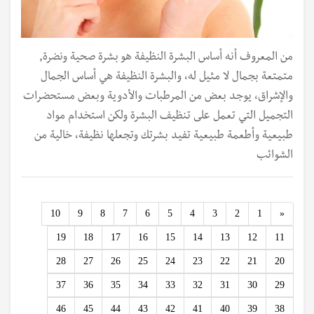
من المعروف أنه أساس البشرة النظيفة هو بشرة صحية ونضرة,
متمتعة بجمال لا مثيل له، والبشرة النظيفة هي أساس الجمال
والإشراق، يوجد بعض من المرطبات والأدوية وبعض مستحضرات
التجميل التي تعمل على تنظيف البشرة ولكن استخدام مواد
طبيعية وأطعمة طبيعية تفيد بشرتك وتجعلها نظيفة، خالية من
الشوائب
Previous
10
9
8
7
6
5
4
3
2
1
«
19
18
17
16
15
14
13
12
11
28
27
26
25
24
23
22
21
20
37
36
35
34
33
32
31
30
29
46
45
44
43
42
41
40
39
38