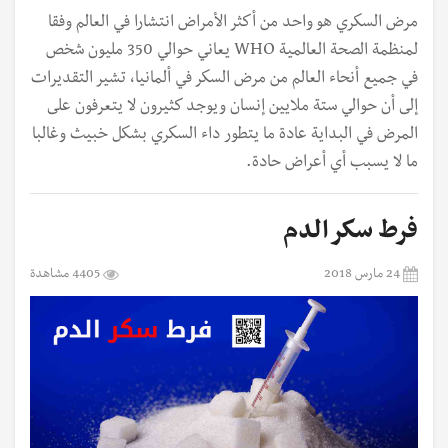
مرض السكري هو واحد من أكثر الأمراض انتشارا في العالم وفقا
لمنظمة الصحة العالمية WHO يعاني حوالي 350 مليون شخص
في جميع أنحاء العالم من مرض السكر في ألمانيا، تشير التقديرات
إلى أن حوالي ستة ملايين إنسان ويوجد كثيرون لا يتعرفون على
المرض في البداية عادة ما يتطور داء السكري بشكل خبيث وغالبا
ما لا يسبب أي أعراض حادة.
فرط سكر الدم
24 مارس 2018
4405 مشاهدة