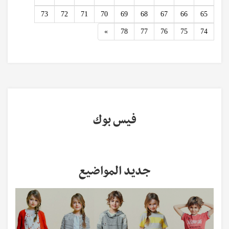
73
72
71
70
69
68
67
66
65
Next
»
78
77
76
75
74
فيس بوك
جديد المواضيع