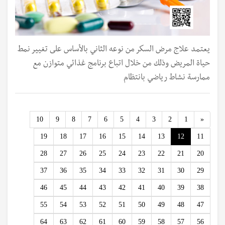
يعتمد علاج مرض السكر من نوعه الثاني بالأساس على تغيير نمط
حياة المريض وذلك من خلال اتباع برنامج غذائي متوازن مع
ممارسة نشاط رياضي بانتظام
Previous
10
9
8
7
6
5
4
3
2
1
«
19
18
17
16
15
14
13
12
11
28
27
26
25
24
23
22
21
20
37
36
35
34
33
32
31
30
29
46
45
44
43
42
41
40
39
38
55
54
53
52
51
50
49
48
47
64
63
62
61
60
59
58
57
56