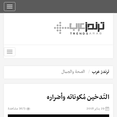
Toggle
igation
Toggle
igation
ترندز عرب
الصحة والجمال
التَدخين مُكوناته وأضراره
29 يناير 2018
3673 مشاهدة