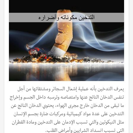
يعرف التدخين بأنه عملية إشعال السجائر ومشتقاتها من أجل
تنفس الدخان الناتج عنها وامتصاصه وترسبه داخل الجسم وإخراج
ما تبقى من الدخان خارج مجرى الهواء، يحتوي الدخان الناتج عن
التدخين على عدة مواد كيميائية ومركبات ضارة بجسم الإنسان
مثل النيكوتين والتي تسبب الإدمان على التدخين ومادة القطران
التي تسبب انسداد الشرايين وأمراض القلب.