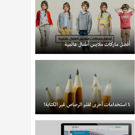
أفضل ماركات ملابس أطفال عالمية
٤ استخدامات أخرى لقلم الرصاص غير الكتابة!