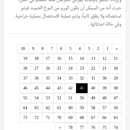
ويزداد الخطر بالإصابة بمرض السرطان عند التقدم في السن،
حيث أنه من الممكن أن يكون الورم من النوع الحميد فيتم
استئصاله ولا يظهر ثانياً، وتتم عملية الاستئصال بعملية جراحية
وفي حالة اجتثاثها..
Previous
10
9
8
7
6
5
4
3
2
1
«
19
18
17
16
15
14
13
12
11
28
27
26
25
24
23
22
21
20
37
36
35
34
33
32
31
30
29
46
45
44
43
42
41
40
39
38
55
54
53
52
51
50
49
48
47
64
63
62
61
60
59
58
57
56
73
72
71
70
69
68
67
66
65
Next
»
78
77
76
75
74