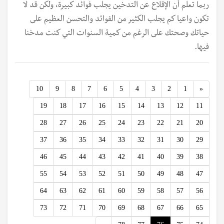
ربما تعلم أن الإقلاع عن التدخين يجلب فوائد كبيرة، ولكن قد لا
تكون واعيا كم يجلب الكثير من الفوائد والتحسن العظيم على
حياتك وصحتك على الرغم من كمية السنوات التي كنت مدخنا
فيها.
Previous
10
9
8
7
6
5
4
3
2
1
«
19
18
17
16
15
14
13
12
11
28
27
26
25
24
23
22
21
20
37
36
35
34
33
32
31
30
29
46
45
44
43
42
41
40
39
38
55
54
53
52
51
50
49
48
47
64
63
62
61
60
59
58
57
56
73
72
71
70
69
68
67
66
65