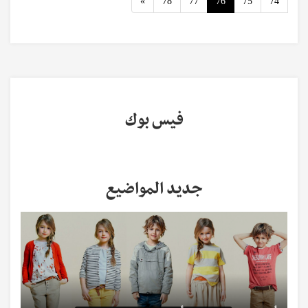
Next
»
78
77
76
75
74
فيس بوك
جديد المواضيع