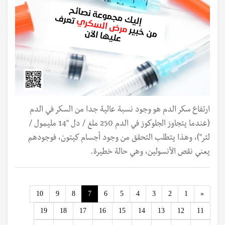
ارتفاع سكر الدم هو وجود نسبة عالية جدا من السكر في الدم
(عندما يتجاوز الجلوكوز في الدم 250 ملغ / دل "14 مليمول /
لتر")، وهذا يتطلب التحقق من وجود أجسام كيتون، فوجودهم
يعني نقص الأنسولين، وهي حالة خطيرة.
Previous
10
9
8
7
6
5
4
3
2
1
«
19
18
17
16
15
14
13
12
11