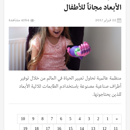
الأبعاد مجاناً للأطفال
22 فبراير 2017
4264 مشاهدة
منظمة عالمية تحاول تغيير الحياة في العالم من خلال توفير
أطراف صناعية مصنوعة باستخدادم الطابعات ثلاثية الأبعاد
للذين يحتاجونها.
Previous
10
9
8
7
6
5
4
3
2
1
«
19
18
17
16
15
14
13
12
11